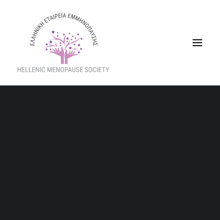
Ποιοι Είμαστε
Διοικητικό Συμβούλιο
Βιταμίνες και σκευάσματα στην εμμηνόπαυση
Eπιστημονική Επιτροπή
Home
Τα νέα μας
Άρθρα
Καταστατικό
Βιταμίνες και σκευάσματα στην εμμηνόπαυση
Σχέδιο Ισότητας Φύλων (GEP)
Παραρτήματα
Νομός Πιερίας
Νομός Κυκλάδων
Αναστασία Κόκκαλη
Νέο Διοικητικό
Κλινικός Διαιτολόγος – Διατροφολόγος