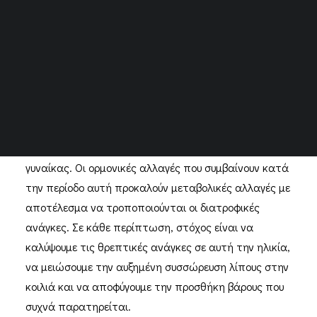
Μέλος Επιστημονικής Επιτροπής Ελληνικής Εταιρείας
Εμμηνόπαυσης (ΕΛ.ΕΤ.ΕΜ)
www.kokkalidiet.gr
Η εμμηνόπαυση αποτελεί μια καθοριστική χρονική
περίοδο για τη σωματική και ψυχική υγεία της
γυναίκας. Οι ορμονικές αλλαγές που συμβαίνουν κατά
την περίοδο αυτή προκαλούν μεταβολικές αλλαγές με
αποτέλεσμα να τροποποιούνται οι διατροφικές
ανάγκες. Σε κάθε περίπτωση, στόχος είναι να
καλύψουμε τις θρεπτικές ανάγκες σε αυτή την ηλικία,
να μειώσουμε την αυξημένη συσσώρευση λίπους στην
κοιλιά και να αποφύγουμε την προσθήκη βάρους που
συχνά παρατηρείται.