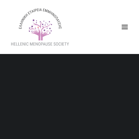
Ποιοι Είμαστε
Διοικητικό Συμβούλιο
Ενημερωτική Εκδήλωση ΕΛ.ΕΤ.ΕΜ, 1η Τ.ΟΜ.Υ
Eπιστημονική Επιτροπή
Σερρών & Σερραίες Μανούλες στις 8 Μαρτίου
Καταστατικό
2024
Σχέδιο Ισότητας Φύλων (GEP)
Home
Τα νέα μας
Δράσεις
Παραρτήματα
Ενημερωτική Εκδήλωση ΕΛ.ΕΤ.ΕΜ, 1η Τ.ΟΜ.Υ Σερρών & Σερραίες
Νομός Πιερίας
Μανούλες στις 8 Μαρτίου 2024
Νομός Κυκλάδων
Νέο Διοικητικό
Εκδήλωση Κοινού