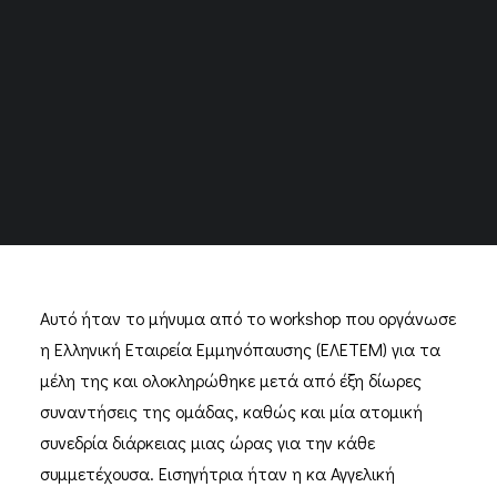
μένα»
Ανακάλυψε ό,τι τρέφει την ψυχή σου και σου φέρνει
χαρά, φρόντισε τον εαυτό σου και δώσε χώρο στη
ζωή σου. Όλα εξαρτώνται από σένα, η λύση είναι
μέσα σου αρκεί να το αποφασίσεις
Αυτό ήταν το μήνυμα από το workshop που οργάνωσε
η Ελληνική Εταιρεία Εμμηνόπαυσης (ΕΛΕΤΕΜ) για τα
μέλη της και ολοκληρώθηκε μετά από έξη δίωρες
συναντήσεις της ομάδας, καθώς και μία ατομική
συνεδρία διάρκειας μιας ώρας για την κάθε
συμμετέχουσα. Εισηγήτρια ήταν η κα Αγγελική