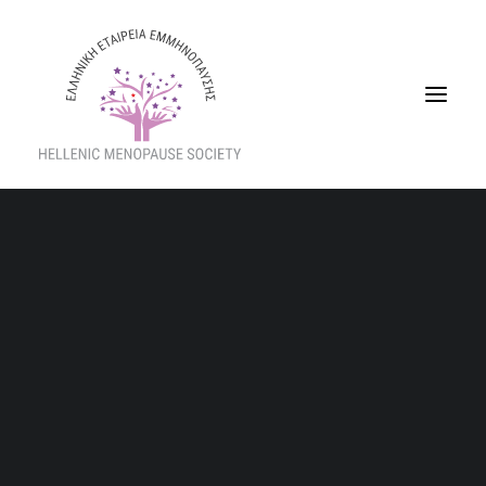
Ποιοι Είμαστε
Διοικητικό Συμβούλιο
Workshop «Αγαπώ τον εαυτό μου, με φροντίζω,
Eπιστημονική Επιτροπή
πιστεύω σε μένα»
Καταστατικό
Home
Τα νέα μας
Δράσεις
Σχέδιο Ισότητας Φύλων (GEP)
Workshop «Αγαπώ τον εαυτό μου, με φροντίζω, πιστεύω σε μένα»
Παραρτήματα
Νομός Πιερίας
Νομός Κυκλάδων
Νέο Διοικητικό
Workshop
«Αγαπώ τον εαυτό μου, με φροντίζω, πιστεύω σε