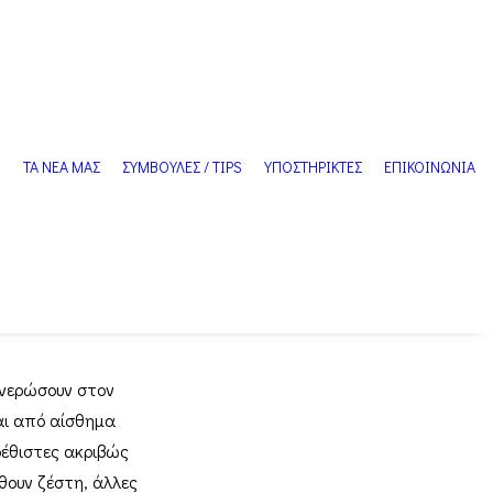
Ν
ΤΑ ΝΕΑ ΜΑΣ
ΣΥΜΒΟΥΛΕΣ / TIPS
ΥΠΟΣΤΗΡΙΚΤΕΣ
ΕΠΙΚΟΙΝΩΝΙΑ
Τα σημάδια της έξαψης
ανερώσουν στον
αι από αίσθημα
ρέθιστες ακριβώς
ώθουν ζέστη, άλλες