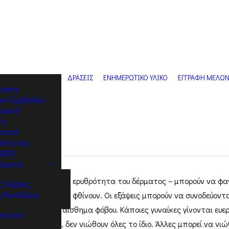
ΔΡΑΣΕΙΣ
ΕΝΗΜΕΡΩΤΙΚΟ ΥΛΙΚΟ
ΕΓΓΡΑΦΗ ΜΕΛΩ
ίμαστε
ικό Συμβούλιο
ονική
πή
ατικό
Ισότητας
GEP)
ήματα
αψης – εφίδρωση και ερυθρότητα του δέρματος – μπορούν να φ
 Πιερίας
ς Κυκλάδων
δα των οιστρογόνων φθίνουν. Οι εξάψεις μπορούν να συνοδεύοντ
χους, έντασης ή αίσθημα φόβου. Κάποιες γυναίκες γίνονται ευε
ικητικό
έξαψη και, γενικά, δεν νιώθουν όλες το ίδιο. Άλλες μπορεί να νι