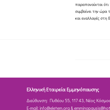
παραπονούνται ότι ν
συμβαίνει την ώρα 
και εναλλαγές στη δ
Ελληνική Εταιρεία Εμμηνόπαυσης
Διεύθυνση: Πυθέου 55, 117 43, Νέος Κόσμο
Ε-mail:
info@eletem.org
&
emminopausis@hot