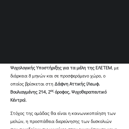
Εταιρείας Εμμηνόπαυσης, Κουσουρή Νικολέττα,
καθώς και την έναρξη προγράμματος
ψυχοκοινωνικής στήριξης για τις γυναίκες που
βρίσκονται στην εμμηνόπαυση και αντιμετωπίζουν
δυσκολίες.
Στα πλαίσια, λοιπόν, αυτής της συνεργασίας,
ανακοινώνουμε την δημιουργία και έναρξη
Ομάδας
Ψυχολογικής Υποστήριξης για τα μέλη της ΕΛΕΤΕΜ
, με
διάρκεια 8 μηνών και σε προσφερόμενο χώρο, ο
οποίος βρίσκεται στη
Δάφνη Αττικής (Λεωφ.
ος
Βουλιαγμένης 214, 2
όροφος, Ψυχοθεραπευτικό
Κέντρο).
Στόχος της ομάδας θα είναι η κοινωνικοποίηση των
μελών, η προσπάθεια διερεύνησης των δυσκολιών