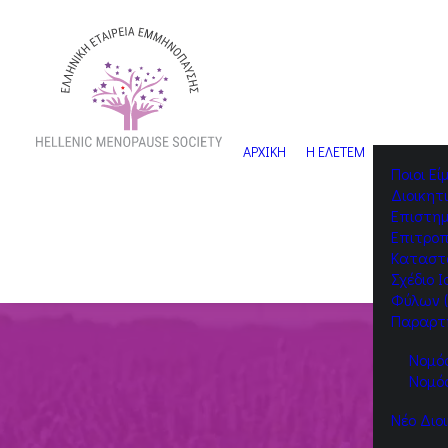
ΑΡΧΙΚΗ
Η ΕΛΕΤΕΜ
Ποιοι Ε
Διοικητ
Eπιστημ
Επιτρο
Καταστ
Σχέδιο 
Φύλων (
Παραρτ
Νομός
Νομό
Νέο Διο