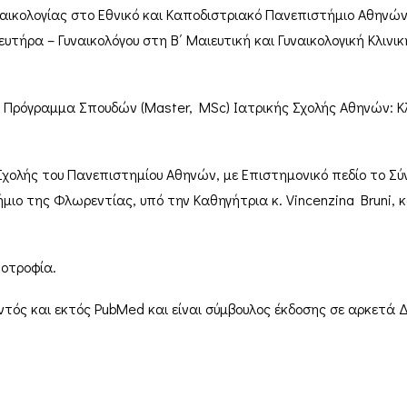
αικολογίας στο Εθνικό και Καποδιστριακό Πανεπιστήμιο Αθηνών
υτήρα – Γυναικολόγου στη Β΄ Μαιευτική και Γυναικολογική Κλινι
ρόγραμμα Σπουδών (Master, MSc) Ιατρικής Σχολής Αθηνών: Κλιν
χολής του Πανεπιστημίου Αθηνών, με Επιστημονικό πεδίο το Σ
ο της Φλωρεντίας, υπό την Καθηγήτρια κ. Vincenzina Bruni, και
ποτροφία.
ντός και εκτός PubMed και είναι σύμβουλος έκδοσης σε αρκετά Δ