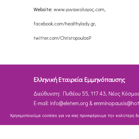
Website:
www.γυναικολογος.com
,
facebook.com/healthylady.gr
,
twitter.com/ChristopoulosP
Ελληνική Εταιρεία Εμμηνόπαυσης
Διεύθυνση: Πυθέου 55, 117 43, Νέος Κόσμο
Ε-mail:
info@eletem.org
&
emminopausis@hot
Χρησιμοποιούμε cookies για να σας προσφέρουμε την καλύτερη δυν
Τηλέφωνα Επικοινωνίας
Γραμματεία: 211 1828572 (Δευτέρα – Παρασκ