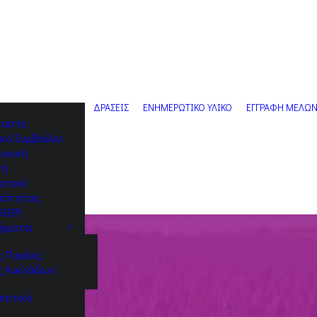
ΔΡΑΣΕΙΣ
ΕΝΗΜΕΡΩΤΙΚΟ ΥΛΙΚΟ
ΕΓΓΡΑΦΗ ΜΕΛΩ
ίμαστε
ικό Συμβούλιο
ονική
πή
ατικό
Ισότητας
GEP)
ήματα
 Πιερίας
ς Κυκλάδων
ικητικό