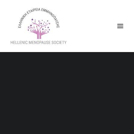
Ποιοι Είμαστε
Διοικητικό Συμβούλιο
Η εμμηνόπαυση, είναι μια αναπόφευκτη φάση
Eπιστημονική Επιτροπή
στη ζωή και την καθημερινότητα της γυναίκας
Καταστατικό
Home
Τα νέα μας
Άρθρα
Σχέδιο Ισότητας Φύλων (GEP)
Η εμμηνόπαυση, είναι μια αναπόφευκτη φάση στη ζωή και την
Παραρτήματα
καθημερινότητα της γυναίκας
Νομός Πιερίας
Νομός Κυκλάδων
Νέο Διοικητικό
Αθανασία Παππά