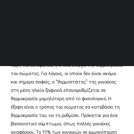
αμέσως μετά την τελευταία έμμηνο ρύση. Κατά μέσο
όρο οι εξάψεις μπορεί να διαρκέσουν από τρία έως
πέντε χρόνια και είναι συνήθως πιο έντονες κατά το
πρώτο έτος μετά την τελευταία έμμηνο ρύση. Για
κάποιες γυναίκες το σύμπτωμα αυτό μπορεί να
κρατήσει για περισσότερο καιρό.
Οι εξάψεις φαίνεται να εκκινούν στον υποθάλαμο, μία
δομή του εγκεφάλου, η οποία ελέγχει την θερμοκρασία
του σώματος. Για λόγους, οι οποίοι δεν είναι ακόμα
και σήμερα σαφείς, ο “θερμοστάτης” της γυναίκας
στη μέση ηλικία ξαφνικά επαναρυθμίζεται σε
θερμοκρασία χαμηλότερη από το φυσιολογικό. Η
έξαψη είναι ο τρόπος του σώματος να κατεβάσει τη
θερμοκρασία του, να τη ρυθμίσει. Πρόκειται για ένα
βασανιστικό σύμπτωμα, όπως πολλές γυναίκες
αναφέρουν. Το 15% των γυναικών σε εμμηνόπαυση