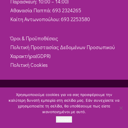
Παρασκευή: 10:00 – 14:00)
Αθανασία Παππά: 693 2324265
Καίτη Αντωνοπούλου: 693 2253580
Όροι & Προϋποθέσεις
Πολιτική Προστασίας Δεδομένων Προσωπικού
Χαρακτήρα(GDPR)
Πολιτική Cookies
Χρησιμοποιούμε cookies για να σας προσφέρουμε την
καλύτερη δυνατή εμπειρία στη σελίδα μας. Εάν συνεχίσετε να
© 2019 ΕΛΕΤΕΜ All Rights Reserved. | Created by
Brands Lab
|
Terms &
χρησιμοποιείτε τη σελίδα, θα υποθέσουμε πως είστε
Conditions
|
GDPR
|
Cookies Policy
ικανοποιημένοι με αυτό.
Accept