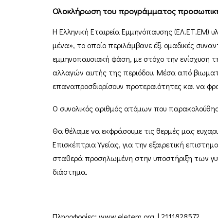
Ολοκλήρωση του προγράμματος προσωπικής
Η Ελληνική Εταιρεία Εμμηνόπαυσης (ΕΛ.ΕΤ.ΕΜ) 
μένα», το οποίο περιλάμβανε έξι ομαδικές συνα
εμμηνοπαυσιακή φάση, με στόχο την ενίσχυση τ
αλλαγών αυτής της περιόδου. Μέσα από βιωματικ
επαναπροσδιορίσουν προτεραιότητες και να φρον
Ο συνολικός αριθμός ατόμων που παρακολούθησα
Θα θέλαμε να εκφράσουμε τις θερμές μας ευχαρι
Επισκέπτρια Υγείας, για την εξαιρετική επιστημ
σταθερά προσηλωμένη στην υποστήριξη των γυν
διάστημα.
Πληροφορίες: www.eletem.org | 2111828572