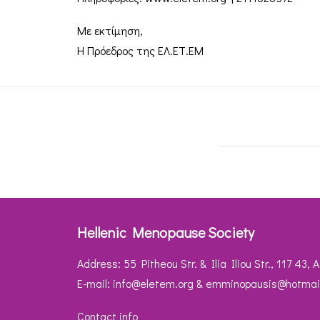
Με εκτίμηση,
Η Πρόεδρος της ΕΛ.ΕΤ.ΕΜ
Hellenic Menopause Society
Address: 55 Pitheou Str. & Ilia Iliou Str., 117 43,
Ε-mail:
info@eletem.org
&
emminopausis@hotmai
Contact info