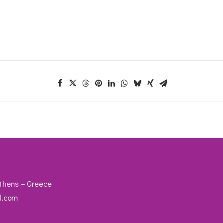
 Athens – Greece
l.com