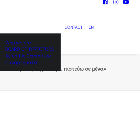
CONTACT
EN
Who we are
BOARD OF DIRECTORS
Scientific Committee
Παραρτήματα
αυτό μου, με φροντίζω, πιστεύω σε μένα»