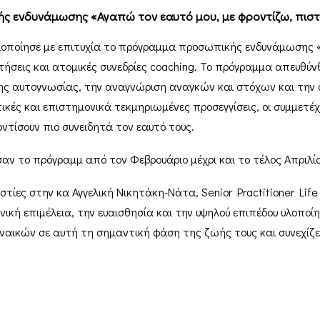
 ενδυνάμωσης «Αγαπώ τον εαυτό μου, με φροντίζω, πιστ
υλοποίησε με επιτυχία το πρόγραμμα προσωπικής ενδυνάμωσης 
ντήσεις και ατομικές συνεδρίες coaching. Το πρόγραμμα απευθύ
ης αυτογνωσίας, την αναγνώριση αναγκών και στόχων και την ο
ές και επιστημονικά τεκμηριωμένες προσεγγίσεις, οι συμμετέχ
τίσουν πιο συνειδητά τον εαυτό τους.
ν το πρόγραμμ από τον Φεβρουάριο μέχρι και το τέλος Απριλίο
στίες στην κα Αγγελική Νικητάκη-Νάτα, Senior Practitioner Lif
ονική επιμέλεια, την ευαισθησία και την υψηλού επιπέδου υλοπ
αικών σε αυτή τη σημαντική φάση της ζωής τους και συνεχίζε